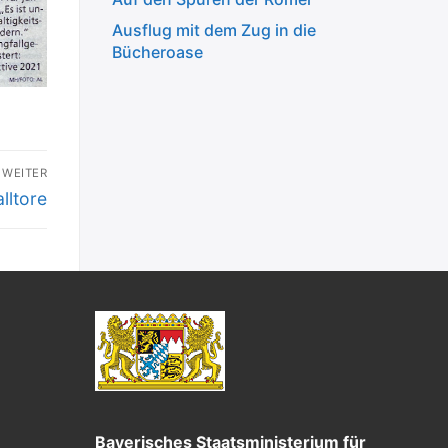
Ausflug mit dem Zug in die
Bücheroase
WEITER
ter
lltore
g:
Bayerisches Staatsministerium für