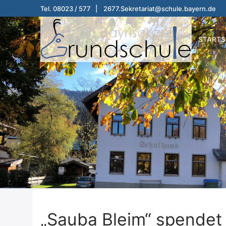
Zum
Tel. 08023 / 577 | 2677.Sekretariat@schule.bayern.de
Inhalt
springen
STARTS
„Sauba Bleim“ spendet 