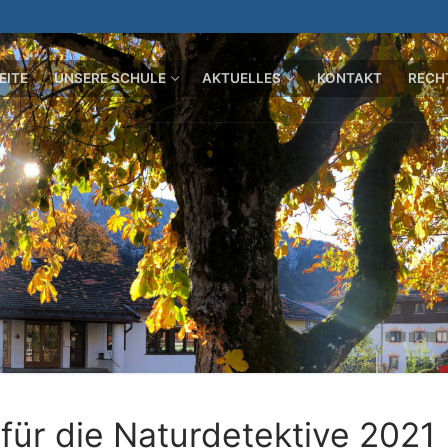
EITE
UNSERE SCHULE
AKTUELLES
KONTAKT
RECH
für die Naturdetektive 2021