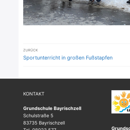
Beitragsnavigation
ZURÜCK
Vorheriger
Sportunterricht in großen Fußstapfen
Beitrag:
KONTAKT
Grundschule Bayrischzell
Schulstraße 5
83735 Bayrischzell
Grundsc
Tel. 08023 577