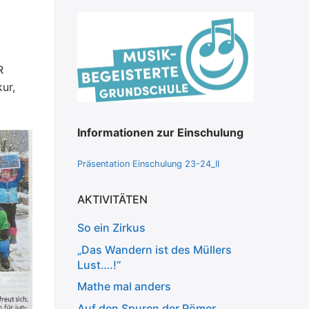
R
ur,
Informationen zur Einschulung
Präsentation Einschulung 23-24_II
AKTIVITÄTEN
So ein Zirkus
„Das Wandern ist des Müllers
Lust….!“
Mathe mal anders
Auf den Spuren der Römer