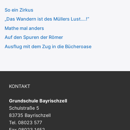
So ein Zirkus
„Das Wandern ist des Müllers Lust….!“
Mathe mal anders
Auf den Spuren der Römer
Ausflug mit dem Zug in die Bücheroase
KONTAKT
Grundschule Bayrischzell
Schulstraße 5
83735 Bayrischzell
Tel. 08023 577
Fax 08023 1452