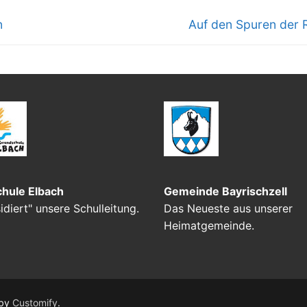
Nächster
n
Auf den Spuren der
Beitrag:
hule Elbach
Gemeinde Bayrischzell
sidiert" unsere Schulleitung.
Das Neueste aus unserer
Heimatgemeinde.
 by
Customify
.