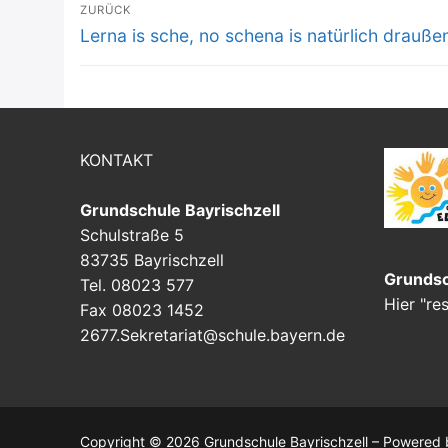
Beitragsnavigation
ZURÜCK
Vorheriger
Lerna is sche, no schena is natürlich drauße
Beitrag:
KONTAKT
Grundschule Bayrischzell
Schulstraße 5
83735 Bayrischzell
Grundsc
Tel. 08023 577
Hier "re
Fax 08023 1452
2677.Sekretariat@schule.bayern.de
Copyright © 2026 Grundschule Bayrischzell – Powered