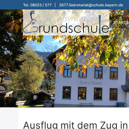
Zum
Tel. 08023 / 577 | 2677.Sekretariat@schule.bayern.de
Inhalt
springen
STARTS
Ausflug mit dem Zug i